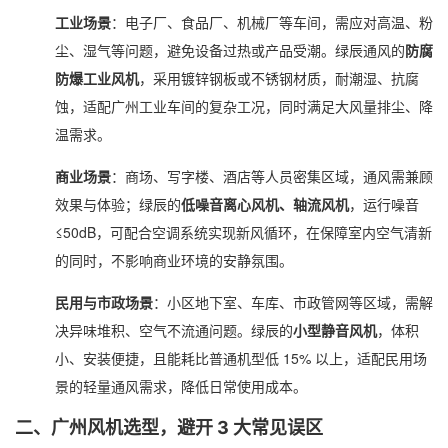
工业场景
：电子厂、食品厂、机械厂等车间，需应对高温、粉
尘、湿气等问题，避免设备过热或产品受潮。绿辰通风的
防腐
防爆工业风机
，采用镀锌钢板或不锈钢材质，耐潮湿、抗腐
蚀，适配广州工业车间的复杂工况，同时满足大风量排尘、降
温需求。
商业场景
：商场、写字楼、酒店等人员密集区域，通风需兼顾
效果与体验；绿辰的
低噪音离心风机、轴流风机
，运行噪音
≤50dB，可配合空调系统实现新风循环，在保障室内空气清新
的同时，不影响商业环境的安静氛围。
民用与市政场景
：小区地下室、车库、市政管网等区域，需解
决异味堆积、空气不流通问题。绿辰的
小型静音风机
，体积
小、安装便捷，且能耗比普通机型低 15% 以上，适配民用场
景的轻量通风需求，降低日常使用成本。
二、广州风机选型，避开 3 大常见误区