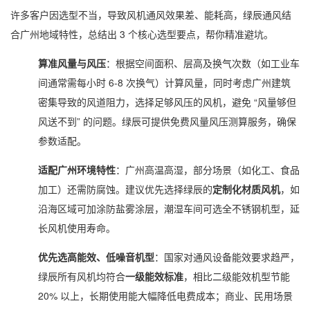
许多客户因选型不当，导致风机通风效果差、能耗高，绿辰通风结
合广州地域特性，总结出 3 个核心选型要点，帮你精准避坑。
算准风量与风压
：根据空间面积、层高及换气次数（如工业车
间通常需每小时 6-8 次换气）计算风量，同时考虑广州建筑
密集导致的风道阻力，选择足够风压的风机，避免 “风量够但
风送不到” 的问题。绿辰可提供免费风量风压测算服务，确保
参数适配。
适配广州环境特性
：广州高温高湿，部分场景（如化工、食品
加工）还需防腐蚀。建议优先选择绿辰的
定制化材质风机
，如
沿海区域可加涂防盐雾涂层，潮湿车间可选全不锈钢机型，延
长风机使用寿命。
优先选高能效、低噪音机型
：国家对通风设备能效要求趋严，
绿辰所有风机均符合
一级能效标准
，相比二级能效机型节能
20% 以上，长期使用能大幅降低电费成本；商业、民用场景