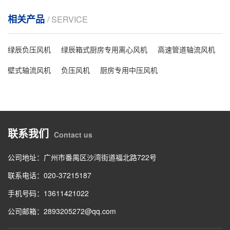
相关产品
/ SERVICE
绿辰负压风机
绿辰箱式厨房专用离心风机
高速管道轴流风机
壁式轴流风机
负压风机
厨房专用中压风机
联系我们
Contact us
公司地址：广州市番禺区沙湾街道福北路722号
联系电话：020-37215187
手机号码：13611421022
公司邮箱：2893205272@qq.com