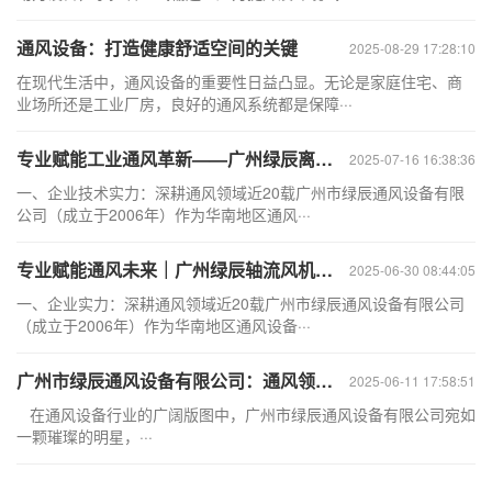
通风设备：打造健康舒适空间的关键
2025-08-29 17:28:10
在现代生活中，通风设备的重要性日益凸显。无论是家庭住宅、商
业场所还是工业厂房，良好的通风系统都是保障···
专业赋能工业通风革新——广州绿辰离心风机，助力绿色智造新时代
2025-07-16 16:38:36
一、企业技术实力：深耕通风领域近20载广州市绿辰通风设备有限
公司（成立于2006年）作为华南地区通风···
专业赋能通风未来｜广州绿辰轴流风机与离心风机解决方案全解析
2025-06-30 08:44:05
一、企业实力：深耕通风领域近20载广州市绿辰通风设备有限公司
（成立于2006年）作为华南地区通风设备···
广州市绿辰通风设备有限公司：通风领域的卓越之选
2025-06-11 17:58:51
在通风设备行业的广阔版图中，广州市绿辰通风设备有限公司宛如
一颗璀璨的明星，···