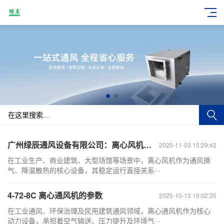
广州绿辰通风设备有限公司：离心风机维修专业服务，解决设备故障难题
2025-11-03 15:29:42
在工业生产、商业建筑、大型场馆等场景中，离心风机作为通风换
气、降温散热的核心设备，其稳定运行直接关系···
4-72-8C 离心通风机的参数
2025-10-13 10:02:35
在工业通风、环保治理及民用建筑通风领域，离心通风机作为核心
动力设备，承担着空气输送、压力提升及环境气···